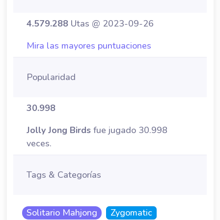
4.579.288
Utas @ 2023-09-26
Mira las mayores puntuaciones
Popularidad
30.998
Jolly Jong Birds
fue jugado 30.998
veces.
Tags & Categorías
Solitario Mahjong
Zygomatic