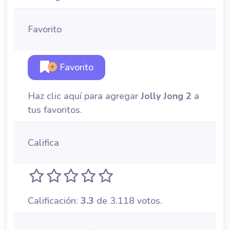
Favorito
Favorito
Haz clic aquí para agregar
Jolly Jong 2
a
tus favoritos.
Califica
Calificación:
3.3
de 3.118 votos.