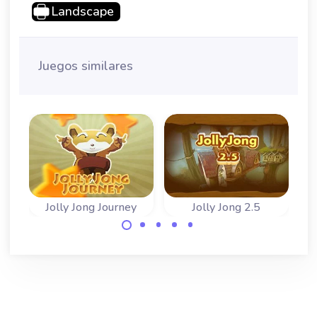
Landscape
Juegos similares
Jolly Jong Journey
Jolly Jong 2.5
Jol
Elimina los
Un entretenido
bloques de
juego de Solitario
Mahjong en la
Mahjong en el que
secuencia
los bloques se
correcta.
mueven hacia el