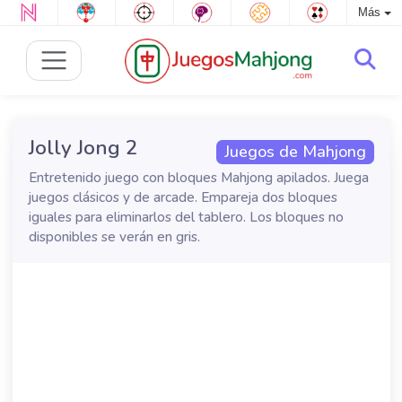
Más
Jolly Jong 2
Juegos de Mahjong
Entretenido juego con bloques Mahjong apilados. Juega
juegos clásicos y de arcade. Empareja dos bloques
iguales para eliminarlos del tablero. Los bloques no
disponibles se verán en gris.