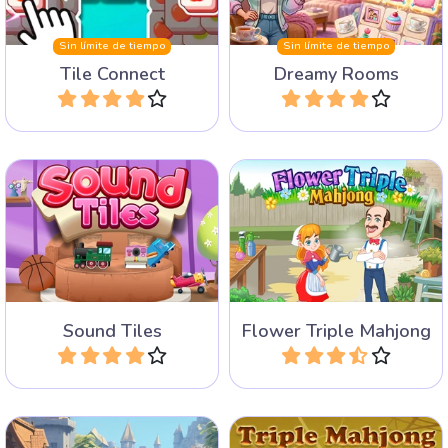
libres.
habitaciones.
Sin límite de tiempo
Sin límite de tiempo
Tile Connect
Dreamy Rooms
Jugar
Jugar
Combina tres flores iguales
Mahjong con sonidos e
en este juego de Mahjong
imágenes.
Triple.
Sound Tiles
Flower Triple Mahjong
Jugar
Jugar