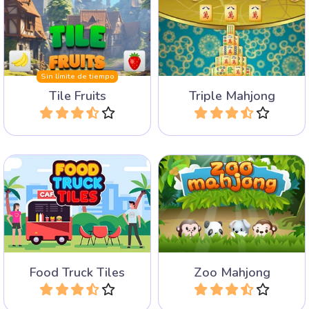
Un juego de Mahjong con
Combina 3 en lugar de 2
fichas de frutas: recoge
bloques Mahjong para
frutas iguales.
eliminarlos del tablero.
Sin límite de tiempo
Tile Fruits
Triple Mahjong
Jugar
Jugar
Juega a este juego de Triple
Un juego de Mahjong Tile
Mahjong con animales del
con Food Truck Tiles.
zoológico.
Food Truck Tiles
Zoo Mahjong
Jugar
Jugar