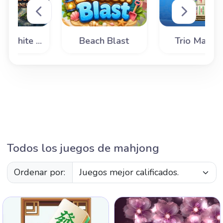
ct
Beach Blast
Trio Mahjong
Elimina todas las
Combina 3 fichas
fichas de la playa
libres de
deslizando fichas
Mahjong iguales
iguales hasta
en lugar de 2
Todos los juegos de mahjong
juntarlas.
para eliminarlas.
Ordenar por:
Disfruta de cinco juegos de
Clásico juego de Four Rivers
Mahjong populares
Mahjong Connect.
diferentes.