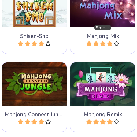
5 games
Shisen-Sho
Mahjong Mix
Jugar
Jugar
Conecta los dos bloques en
Una nueva versión del
este juego de Mahjong
clásico juego Mahjong
Connect ambientado en la
Connect.
jungla.
Mahjong Connect Jungle
Mahjong Remix
Jugar
Jugar