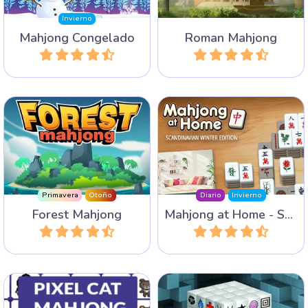
Descubre los animales en el
Recoge todos los artículos
bosque en este juego de
de invierno en este juego
Solitario Mahjong de 100
diario de Mahjong at Home.
niveles.
Primavera
Otoño
Diario
Invierno
Forest Mahjong
Mahjong at Home - Scandinavian Winter
Jugar
Jugar
Play a 3D Mahjong game:
Juego de Mahjong Connect
Mahjongg Dimensions, this
con gatos pixelados.
version has some more
time.
Sin límite de tiempo
Extra Time!