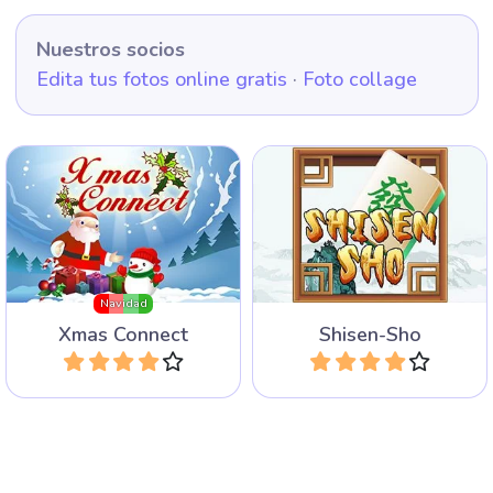
Juego de Mahjong Connect
Clásico juego de Four Rivers
para la navidad.
Mahjong Connect.
Navidad
Xmas Connect
Shisen-Sho
Jugar
Jugar
Conecta los dos bloques en
Disfruta de cinco juegos de
este juego de Mahjong
Mahjong populares
Connect ambientado en la
diferentes.
jungla.
5 games