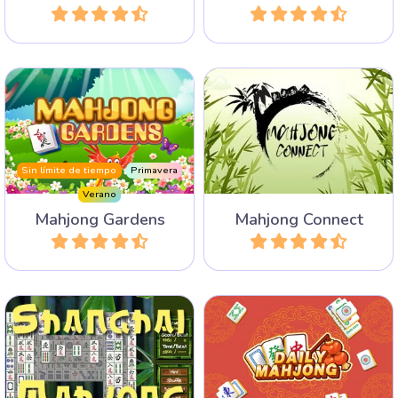
Una buena variante del
Elimina todas las piedras del
juego de Mahjongg: conecta
jardín para liberar a las aves.
las fichas.
Sin límite de tiempo
Primavera
Verano
Mahjong Gardens
Mahjong Connect
Jugar
Jugar
100 escenarios diferentes
Diariamente encontrarás 3
en este clásico juego de
nuevos rompecabezas
Shanghai Mahjong.
Mahjong: Mahjong Solitaire,
Selecciona tu diseño
Mahjong Connect y Triple
favorito y juega este clásico
Mahjong.
Sin límite de tiempo
Diario
juego.