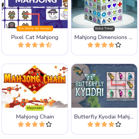
Pixel Cat Mahjong
Mahjong Dimensions - más tiempo
Jugar
Jugar
Conecta los bloques
Conecta alas iguales para
idénticos entre sí para
liberar a las mariposas.
liberar el tablero.
Mejorado
Mahjong Chain
Butterfly Kyodai Mahjong
Jugar
Jugar
Nuestros socios
Edita tus fotos online gratis
·
Foto collage