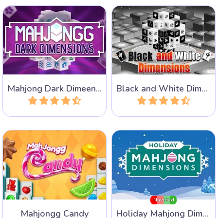
Juega 40 niveles en este
Mahjong Dark Dimensions
Mahjong en blanco y negro
con tres veces más tiempo.
y en 3 dimensiones
Mahjong Dark Dimeensions - Tiempo triple
Black and White Dimensions
Jugar
Jugar
Un juego de Mahjong
Dimensiones Mahjong para
Solitario con muchos dulces.
las fiestas navideñas.
Navidad
Mahjongg Candy
Holiday Mahjong Dimensions
Jugar
Jugar