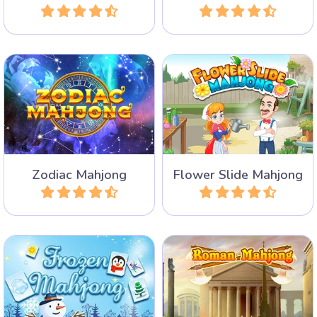
300 niveles de mahjong con
50 niveles diferentes para
las 12 constelaciones del
agrupar fichas con flores.
zodiaco.
Zodiac Mahjong
Flower Slide Mahjong
Jugar
Jugar
El invierno ha congelado
Descubre la Roma antigua
todas las fichas de Mahjong.
con su Coliseo, el Foro
Remueve las fichas en
Romano y el Circus
pares para descongelar
Maximus.
todo el tablero.
Invierno
Mahjong Congelado
Roman Mahjong
Jugar
Jugar