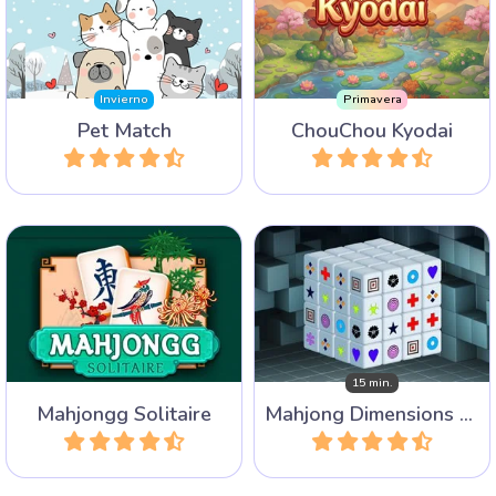
Invierno
Primavera
Pet Match
ChouChou Kyodai
Jugar
Jugar
Juega un juego de Mahjong
El tradicional juego de
3D: Mahjongg Dimensions,
Solitario Mahjong por
esta versión tiene 15
Arkadium.
minutos
15 min.
Mahjongg Solitaire
Mahjong Dimensions - 15 minutos
Jugar
Jugar