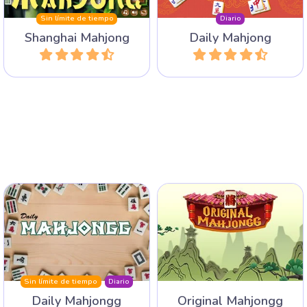
Shanghai Mahjong
Daily Mahjong
Jugar
Jugar
Juega un Mahjong Solitario
El tradicional juego de
distinto todos los días con
solitario Mahjongg sin pistas
un archivo de 1 año.
y barajas.
Sin límite de tiempo
Diario
Daily Mahjongg
Original Mahjongg
Jugar
Jugar