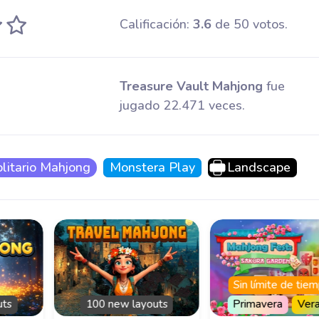
Calificación:
3.6
de 50 votos.
Treasure Vault Mahjong
fue
jugado 22.471 veces.
litario Mahjong
Monstera Play
Landscape
Sin límite de tie
uts
100 new layouts
Primavera
Ver