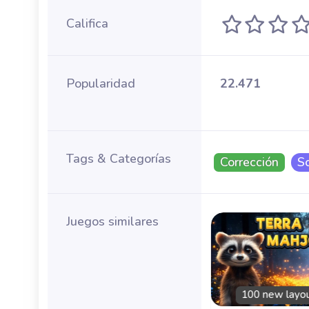
Califica
Popularidad
22.471
Tags & Categorías
Corrección
So
Juegos similares
tiempo
Sin límite de tiempo
erano
Diario
Exclusive
100 new layo