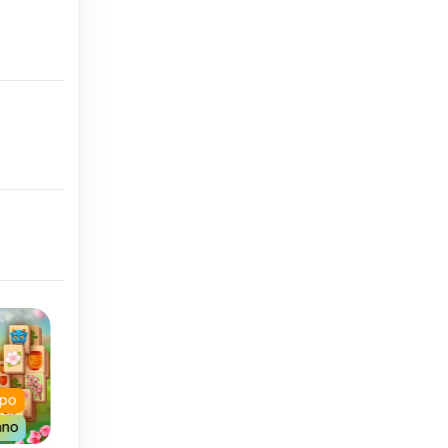
mpo
Sin límite de tiempo
ano
Diario
Exclusive
100 new layouts