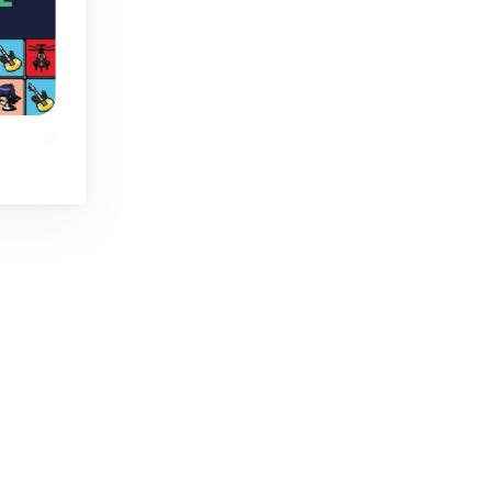
Valentine
Chaos Mahjong
Valentine
Pon orden en el caos y
Entretenida variant
elimina todas las
de Mahjong para Sa
l
fichas.
Valentín.
llaz