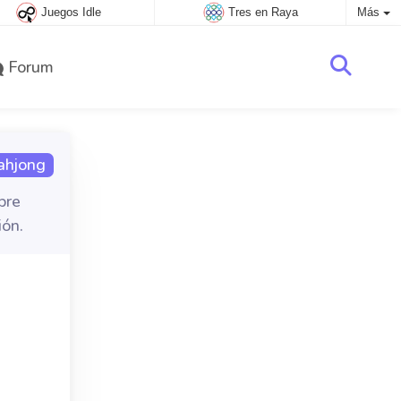
Juegos Idle
Tres en Raya
Más
Forum
ahjong
bre
ión.