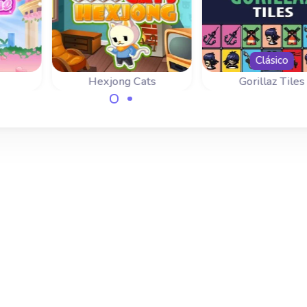
Clásico
Hexjong Cats
Gorillaz Tiles
ante
Divertido juego de
La versión
 San
mahjong con gatos en
remasterizada de
fichas hexagonales.
juego clásico: Gori
Tiles of the
Unexpected.