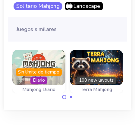
Solitario Mahjong
Landscape
Juegos similares
o
Sin límite de tiempo
o
Diario
100 new layouts
ra Garden
Mahjong Diario
Terra Mahjong
Vuelve todos los
100 nuevos
días por un nuevo
tableros en este
juego.
juego de mahjong
inspirado en el
planeta Tierra.