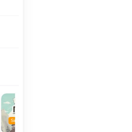
mpo
Clásico
100 new layouts