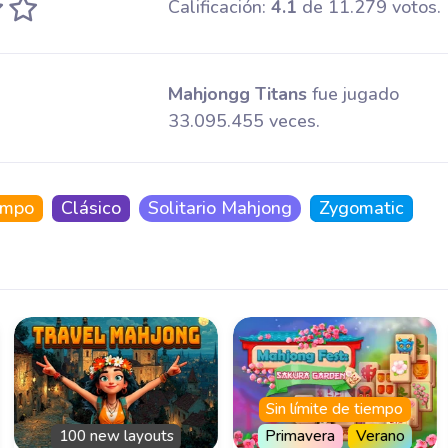
Calificación:
4.1
de 11.279 votos.
Mahjongg Titans
fue jugado
33.095.455 veces.
iempo
Clásico
Solitario Mahjong
Zygomatic
Sin límite de tiempo
Sin límite de tie
uts
Primavera
Verano
Diario