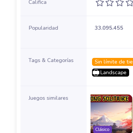
Califica
Popularidad
33.095.455
Tags & Categorías
Sin límite de t
Landscape
Juegos similares
tiempo
Clásico
100 new layo