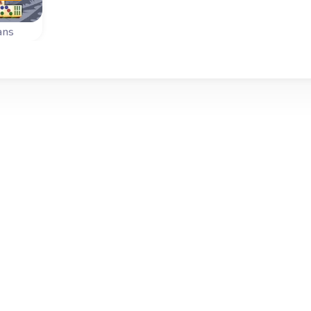
ans
de
s.