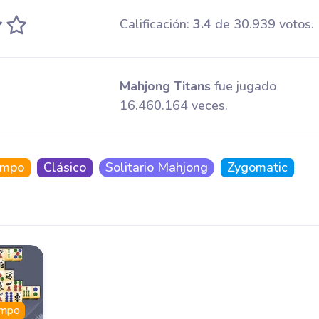
Calificación:
3.4
de 30.939 votos.
Mahjong Titans
fue jugado
16.460.164 veces.
iempo
Clásico
Solitario Mahjong
Zygomatic
iempo