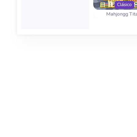
Clásico
Mahjongg Tit
Juego Clásico 
Mahjong Titan