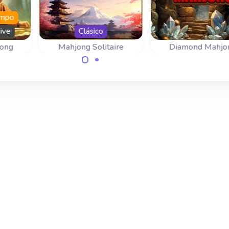
iempo
ive
Clásico
jong
Mahjong Solitaire
Diamond Mahjo
Juega Mahjong
Elimina las fichas
 días
Solitaire con el diseño
gemas en este ju
e un
tradicional.
de Diamond Mahjo
de