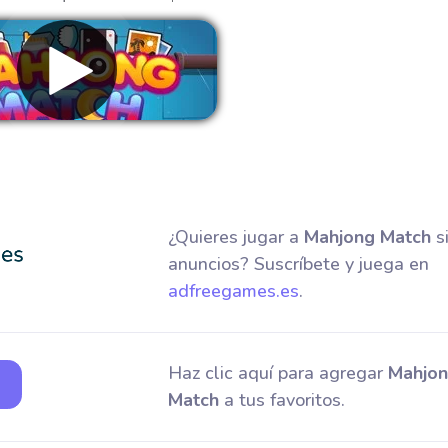
Eliminar anuncios
¿Quieres jugar a
Mahjong Match
s
anuncios? Suscríbete y juega en
adfreegames.es
.
Haz clic aquí para agregar
Mahjo
Match
a tus favoritos.