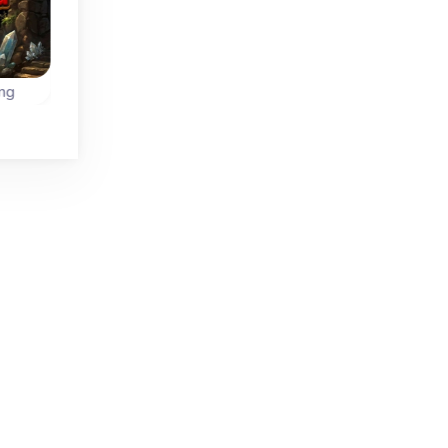
Sin límite de tiempo
Sin límite de tiemp
Diario
Diario
Exclusive
ng
Mahjong Diario
Everyday Mahjon
Vuelve todos los días
 de
Vuelve todos los dí
por un nuevo juego.
ego
para disfrutar de u
ng.
nuevo juego de
mahjong.