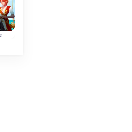
Sin límite de tiempo
e
Bang Bang Mahjong
Slidon - Mahjong Sl
a
Desliza los mosaicos
Resuelve el
 en
para alinearlos y
rompecabezas
jong
eliminar mosaicos
Mahjong Slide en e
iguales.
menor número de
turnos posible.