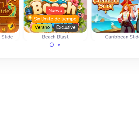
Nuevo
Sin límite de tiempo
Verano
Exclusive
 Slide
Beach Blast
Caribbean Slid
Embárcate en un
Elimina todas las
aventura caribeña
s
fichas de la playa
este juego de Mah
n el
deslizando fichas
deslizante.
 de
iguales hasta
e.
juntarlas.