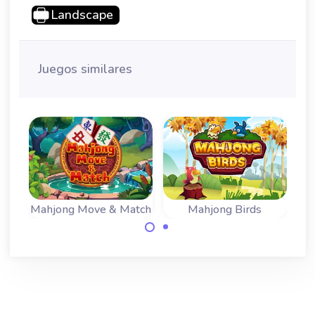
Landscape
Juegos similares
Mahjong Move & Match
Mahjong Birds
Hermoso juego de
Haz coincidir
mahjong
fichas adyacentes
deslizante y
o desliza fichas a
colisión.
las fichas
adyacentes.