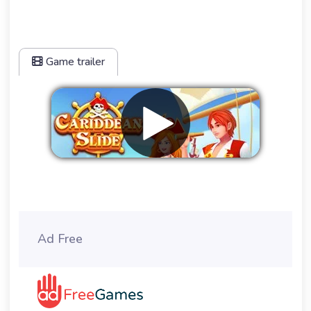
Game trailer
Eliminar anuncios
Ad Free