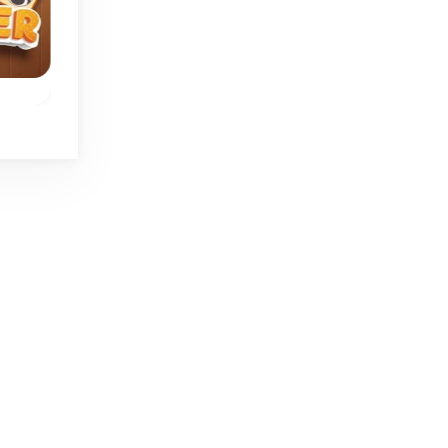
Sin límite de tiemp
Verano
Tiles of Japan
Luna's World Tri
r de
Viaja por el mundo c
Disfruta de este juego
Luna en este juego 
especial de Triple
fichas.
Mahjong ambientado
en Japón.