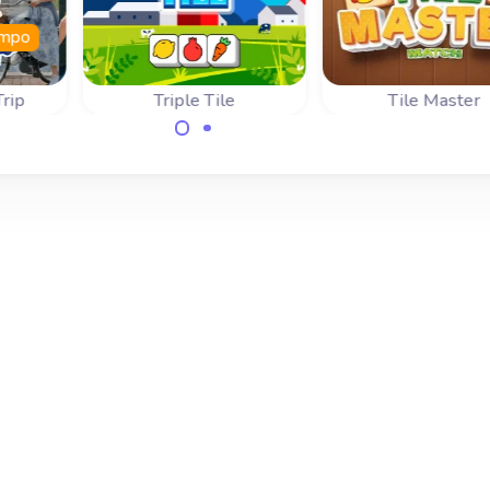
iempo
Trip
Triple Tile
Tile Master
Combina tres fichas
o con
Combina 3 en luga
iguales.
go de
2 fichas en 100
niveles.