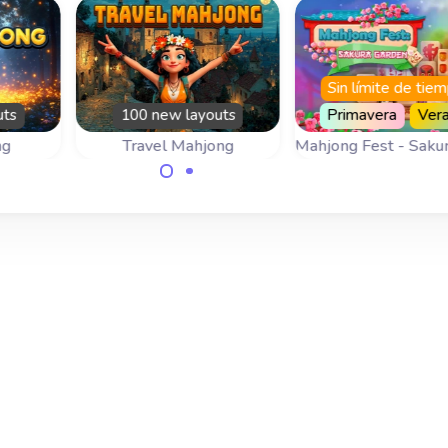
Sin límite de tie
uts
100 new layouts
Primavera
Ver
ng
Travel Mahjong
Mahjong Fest - Saku
eros
Viaja por el mundo a
Juega Mahjong 
de
10 destinos diferentes
devuelve al jardí
do en
con sus respectivos
japonés de sakura
ra.
tableros .
antiguo esplendo