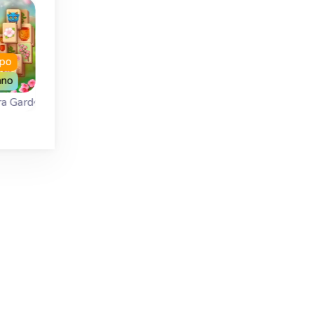
mpo
ano
Clásico
100 new layouts
ra Garden
Mahjong Solitaire
Terra Mahjong
Juega Mahjong
y
100 nuevos tablero
Solitaire con el diseño
n
en este juego de
tradicional.
 su
mahjong inspirado e
r.
el planeta Tierra.