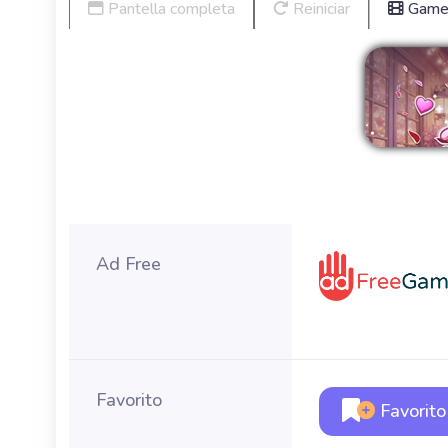
Pantella completa
Reiniciar
Game 
Ad Free
Favorito
Favorito