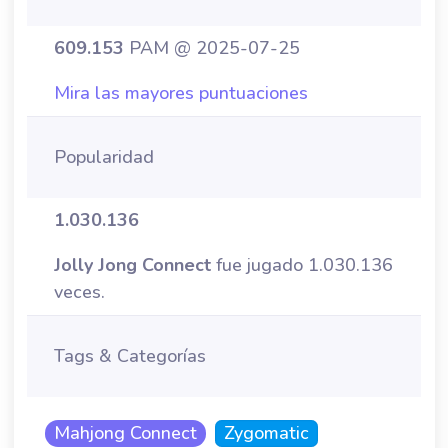
609.153
PAM @ 2025-07-25
Mira las mayores puntuaciones
Popularidad
1.030.136
Jolly Jong Connect
fue jugado 1.030.136
veces.
Tags & Categorías
Mahjong Connect
Zygomatic