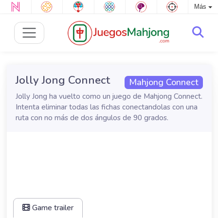
Más
Jolly Jong Connect
Mahjong Connect
Jolly Jong ha vuelto como un juego de Mahjong Connect.
Intenta eliminar todas las fichas conectandolas con una
ruta con no más de dos ángulos de 90 grados.
Game trailer