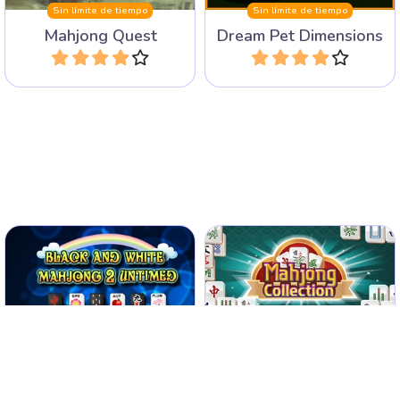
Sin límite de tiempo
Sin límite de tiempo
Mahjong Quest
Dream Pet Dimensions
Jugar
Jugar
El sucesor del exitoso
Juega 11 juegos diferentes
Mahjong Blanco & Negro.
de Mahjong en una sola
Empareja los bloques
colección.
blancos y negros. Sin
tiempo
Sin límite de tiempo
Sin límite de tiempo
Mahjong Black White 2 (sin tiempo)
Mahjong Collection
Jugar
Jugar