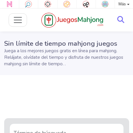
Más
Sin límite de tiempo mahjong juegos
Juega a los mejores juegos gratis en línea para mahjong.
Relájate, olvídate del tiempo y disfruta de nuestros juegos
mahjong sin límite de tiempo. .