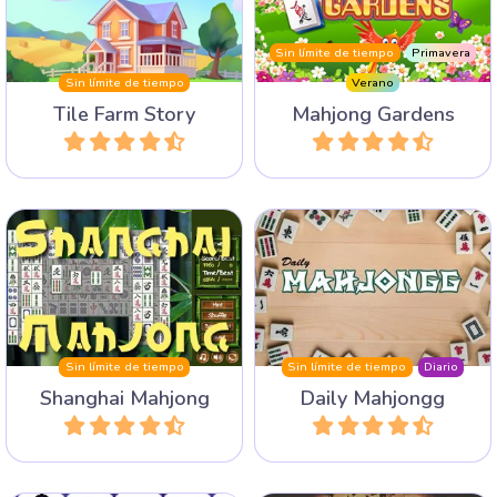
juego de fichas de Mahjong.
jardín para liberar a las aves.
Sin límite de tiempo
Primavera
Sin límite de tiempo
Verano
Tile Farm Story
Mahjong Gardens
Jugar
Jugar
100 escenarios diferentes
Juega un Mahjong Solitario
en este clásico juego de
distinto todos los días con
Shanghai Mahjong.
un archivo de 1 año.
Selecciona tu diseño
favorito y juega este clásico
Sin límite de tiempo
Sin límite de tiempo
Diario
juego.
Shanghai Mahjong
Daily Mahjongg
Jugar
Jugar