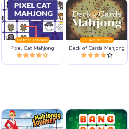
Juego de Mahjong Connect
Solitario Mahjong con fichas
con gatos pixelados.
de naipes.
Sin límite de tiempo
Sin límite de tiempo
Pixel Cat Mahjong
Deck of Cards Mahjong
Jugar
Jugar
Viaja por el mundo y visita
Desliza los mosaicos para