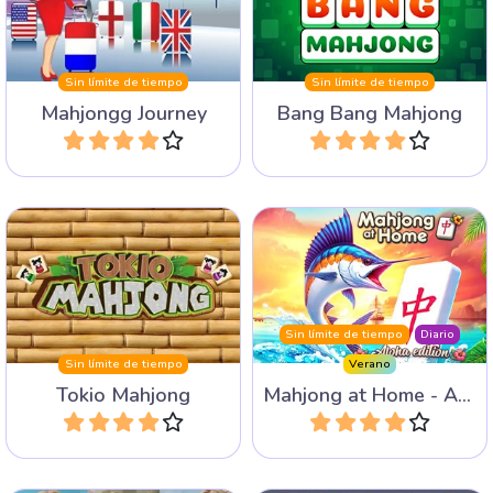
50 ciudades en este juego
alinearlos y eliminar
de Mahjong.
mosaicos iguales.
Sin límite de tiempo
Sin límite de tiempo
Mahjongg Journey
Bang Bang Mahjong
Jugar
Jugar
Juega 366 niveles de Tokio
Recoge todos los artículos
Mahjong sin límite de
hawaianos en este juego
tiempo.
diario de Mahjong at Home.
Sin límite de tiempo
Diario
Sin límite de tiempo
Verano
Tokio Mahjong
Mahjong at Home - Aloha Edition
Jugar
Jugar