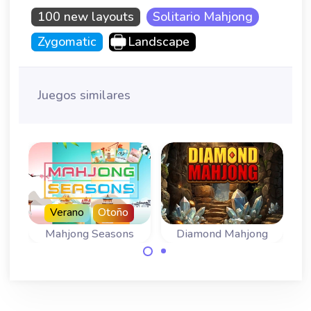
100 new layouts
Solitario Mahjong
Zygomatic
Landscape
Juegos similares
Verano
Otoño
Mahjong Seasons
Diamond Mahjong
Un Mahjong
Elimina las fichas
Solitario para las
de gemas en este
cuatro estaciones.
juego de Diamond