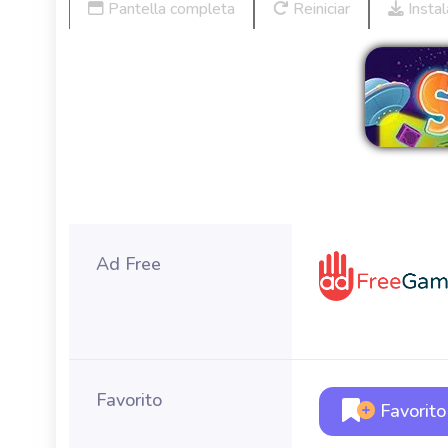
Pantella completa
Reiniciar
Instal
Ad Free
Favorito
Favorito