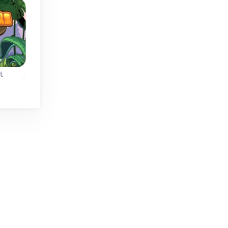
Navidad
t
Holiday Mahjong Dimensions
Black and White Dime
n su
Dimensiones Mahjong
Juega 40 niveles e
ego
para las fiestas
este Mahjong en
navideñas.
blanco y negro y en
dimensiones