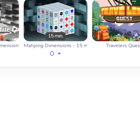
15 min.
imensions
Mahjong Dimensions - 15 minutos
Travelers Ques
Ayuda al viajero e
s en
Juega un juego de
misión en este ju
en
Mahjong 3D:
de 3D Mahjong.
 en 3
Mahjongg Dimensions,
esta versión tiene 15
minutos