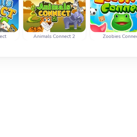
ect
Animals Connect 2
Zoobies Conne
ales
Combina 2 animales
Juego de Mahjon
 todos
iguales y elimina todos
Connect con lo
.
los animales.
graciosos Zoobie