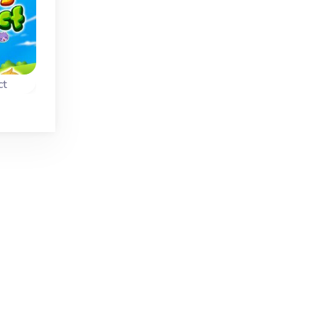
ct
g
s
s.