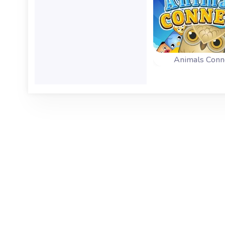
Animals Conn
Combina 2 anim
iguales y elimina
los animales